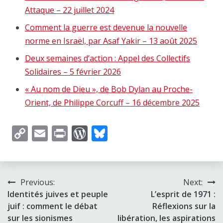
Attaque – 22 juillet 2024
Comment la guerre est devenue la nouvelle
norme en Israël, par Asaf Yakir – 13 août 2025
Deux semaines d’action : Appel des Collectifs
Solidaires – 5 février 2026
« Au nom de Dieu », de Bob Dylan au Proche-
Orient, de Philippe Corcuff – 16 décembre 2025
Copy
Email
Print
WordPress
Bluesky
Link
Post
Previous:
Next:
Identités juives et peuple
L’esprit de 1971 :
navigation
juif : comment le débat
Réflexions sur la
sur les sionismes
libération, les aspirations