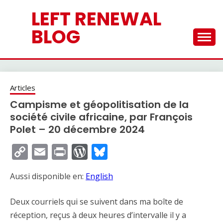
Skip
LEFT RENEWAL
to
content
BLOG
Articles
Campisme et géopolitisation de la
société civile africaine, par François
Polet – 20 décembre 2024
Copy
Email
Print
WordPress
Bluesky
Link
Aussi disponible en:
English
Deux courriels qui se suivent dans ma boîte de
réception, reçus à deux heures d’intervalle il y a