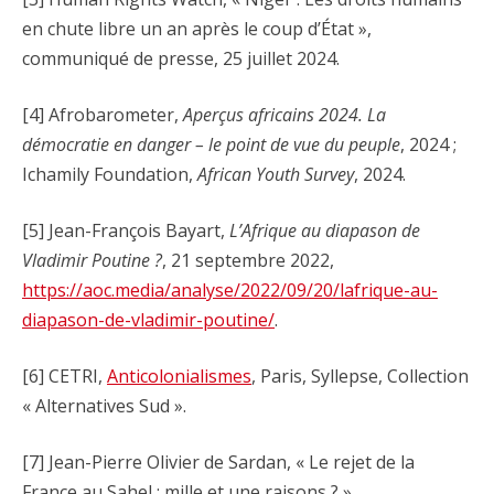
en chute libre un an après le coup d’État »,
communiqué de presse, 25 juillet 2024.
[4] Afrobarometer,
Aperçus africains 2024. La
démocratie en danger – le point de vue du peuple
, 2024 ;
Ichamily Foundation,
African Youth Survey
, 2024.
[5] Jean-François Bayart,
L’Afrique au diapason de
Vladimir Poutine ?
, 21 septembre 2022,
https://aoc.media/analyse/2022/09/20/lafrique-au-
diapason-de-vladimir-poutine/
.
[6] CETRI,
Anticolonialismes
, Paris, Syllepse, Collection
« Alternatives Sud ».
[7] Jean-Pierre Olivier de Sardan, « Le rejet de la
France au Sahel : mille et une raisons ? »,