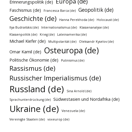
Europa (de)
Erinnerungspolitik (de)
Geopolitik (de)
Faschismus (de)
Francesca Barca (de)
Geschichte (de)
Hanna Perekhoda (de)
Holocaust (de)
Ilya Budraitskis (de)
Internationalismus (de)
Klassenanalyse (de)
Klassenpolitik (de)
Krieg (de)
Lateinamerika (de)
Michael Kiefer (de)
Multipolarität (de)
Oleksandr Kyselov (de)
Osteuropa (de)
Omar Kamil (de)
Politische Ökonomie (de)
Putinismus (de)
Rassismus (de)
Russischer Imperialismus (de)
Russland (de)
Sina Arnold (de)
Südwestasien und Nordafrika (de)
Sprachunterdrückung (de)
Ukraine (de)
Venezuela (de)
Vereinigte Staaten (de)
voxeurop (de)