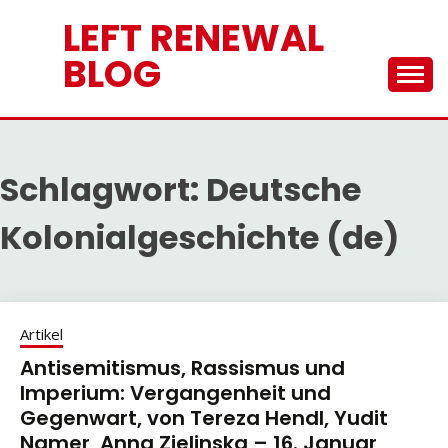
Skip
LEFT RENEWAL
to
content
BLOG
Schlagwort:
Deutsche
Kolonialgeschichte (de)
Artikel
Antisemitismus, Rassismus und
Imperium: Vergangenheit und
Gegenwart, von Tereza Hendl, Yudit
Namer, Anna Zielinska – 16. Januar