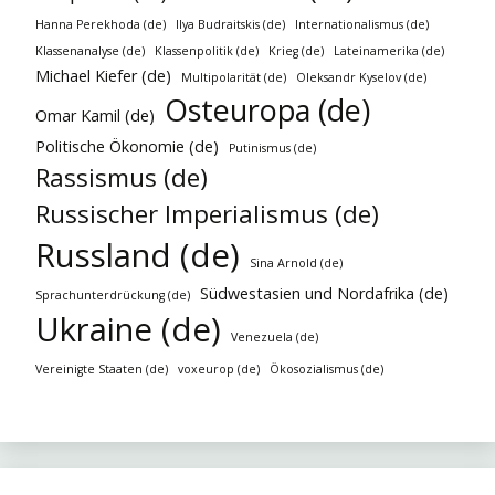
Hanna Perekhoda (de)
Ilya Budraitskis (de)
Internationalismus (de)
Klassenanalyse (de)
Klassenpolitik (de)
Krieg (de)
Lateinamerika (de)
Michael Kiefer (de)
Multipolarität (de)
Oleksandr Kyselov (de)
Osteuropa (de)
Omar Kamil (de)
Politische Ökonomie (de)
Putinismus (de)
Rassismus (de)
Russischer Imperialismus (de)
Russland (de)
Sina Arnold (de)
Südwestasien und Nordafrika (de)
Sprachunterdrückung (de)
Ukraine (de)
Venezuela (de)
Vereinigte Staaten (de)
voxeurop (de)
Ökosozialismus (de)