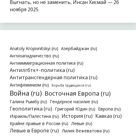
Выгнать, но не заменить, Инсан Хисмай — 26
ноября 2025
Anatoly Kropivnitskyi (ru)
Азербайджан (ru)
Антизападничество (ru)
Антииммиграционная политика (ru)
Антилгбтк+-политика (ru)
Антитрансгендерная политика (ru)
Антифеминизм (ru)
Борьба трудящихся (ru)
Война (ru)
Восточная Европа (ru)
Галина Рымбу (ru)
Гендерное насилие (ru)
Геополитика (ru)
Григорий Юдин (ru)
Европа (ru)
История (ru)
Кавказ (ru)
Израиль/Палестина (ru)
Крайне правые в России (ru)
Левые (ru)
Левые в Европе (ru)
Лилия Вежеватова (ru)