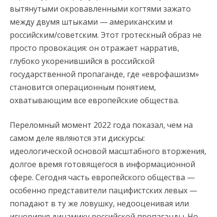
вытянутыми окровавленными когтями зажато
между двумя штыками — американским и
российским/советским. Этот гротескный образ не
просто провокация: он отражает нарратив,
глубоко укоренившийся в российской
государственной пропаганде, где «еврофашизм»
становится операционным понятием,
охватывающим все европейские общества.
Переломный момент 2022 года показал, чем на
самом деле являются эти дискурсы:
идеологической основой масштабного вторжения,
долгое время готовящегося в информационной
сфере. Сегодня часть европейского общества —
особенно представители пацифистских левых —
попадают в ту же ловушку, недооценивая или
игнорируя динамику российской пропаганды. Но