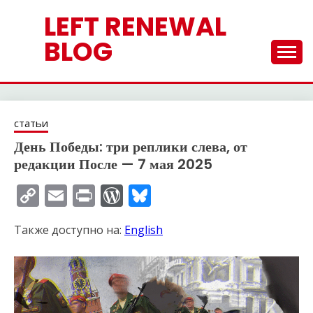
Перейти
LEFT RENEWAL
к
содержимому
BLOG
статьи
День Победы: три реплики слева, от
редакции После — 7 мая 2025
Copy
Email
Print
WordPress
Bluesky
Link
Также доступно на:
English