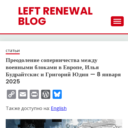
Перейти
LEFT RENEWAL
к
содержимому
BLOG
статьи
Преодоление соперничества между
военными блоками в Европе, Илья
Будрайтскис и Григорий Юдин — 8 января
2025
Copy
Email
Print
WordPress
Bluesky
Link
Также доступно на:
English