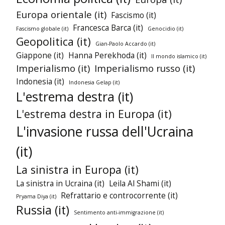
Europa orientale (it)
Fascismo (it)
Francesca Barca (it)
Fascismo globale (it)
Genocidio (it)
Geopolitica (it)
Gian-Paolo Accardo (it)
Giappone (it)
Hanna Perekhoda (it)
Il mondo islamico (it)
Imperialismo (it)
Imperialismo russo (it)
Indonesia (it)
Indonesia Gelap (it)
L'estrema destra (it)
L'estrema destra in Europa (it)
L'invasione russa dell'Ucraina
(it)
La sinistra in Europa (it)
La sinistra in Ucraina (it)
Leila Al Shami (it)
Refrattario e controcorrente (it)
Pryama Diya (it)
Russia (it)
Sentimento anti-immigrazione (it)