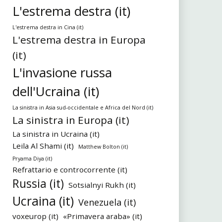
L'estrema destra (it)
L'estrema destra in Cina (it)
L'estrema destra in Europa
(it)
L'invasione russa
dell'Ucraina (it)
La sinistra in Asia sud-occidentale e Africa del Nord (it)
La sinistra in Europa (it)
La sinistra in Ucraina (it)
Leila Al Shami (it)
Matthew Bolton (it)
Pryama Diya (it)
Refrattario e controcorrente (it)
Russia (it)
Sotsialnyi Rukh (it)
Ucraina (it)
Venezuela (it)
voxeurop (it)
«Primavera araba» (it)