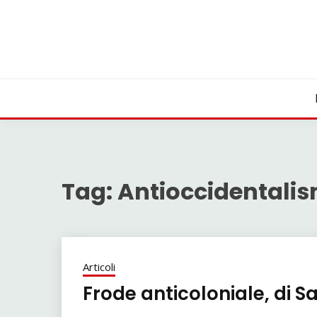
Skip
to
content
Tag:
Antioccidentalis
Articoli
Frode anticoloniale, di S