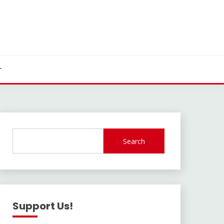
r
Search
Support Us!