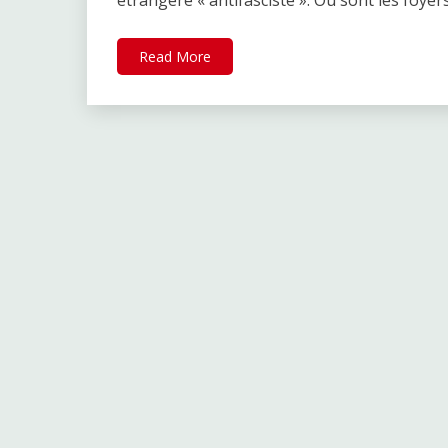
étrangère « antifasciste ». Où sont les foye
Read More