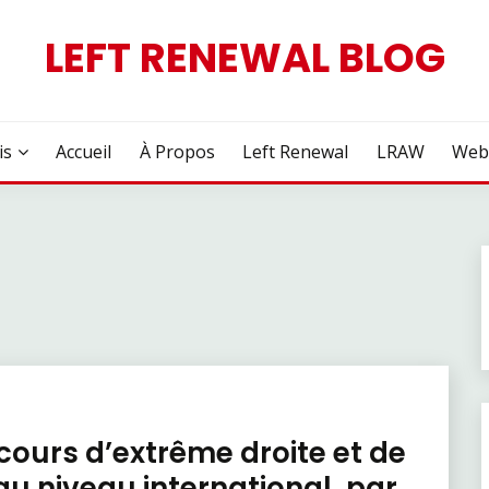
LEFT RENEWAL BLOG
is
Accueil
À Propos
Left Renewal
LRAW
Web
cours d’extrême droite et de
u niveau international, par