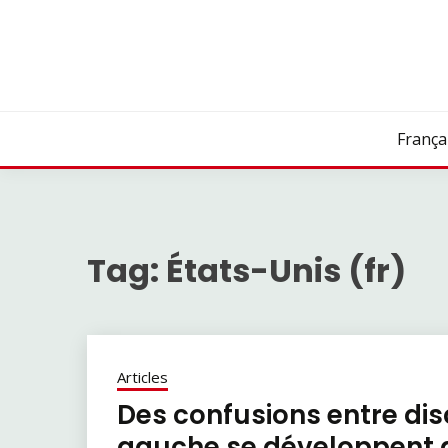
Skip
to
content
França
Tag:
États-Unis (fr)
Articles
Des confusions entre dis
gauche se développent a