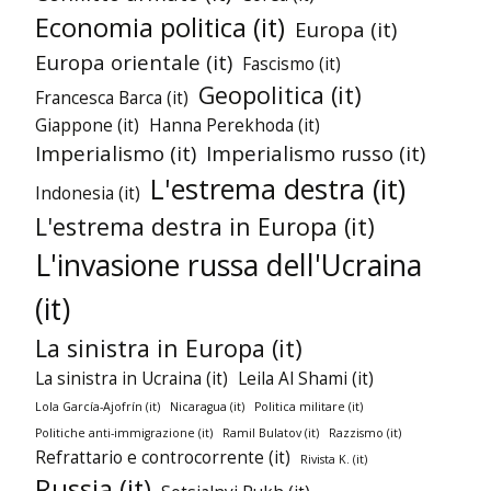
Economia politica (it)
Europa (it)
Europa orientale (it)
Fascismo (it)
Geopolitica (it)
Francesca Barca (it)
Giappone (it)
Hanna Perekhoda (it)
Imperialismo (it)
Imperialismo russo (it)
L'estrema destra (it)
Indonesia (it)
L'estrema destra in Europa (it)
L'invasione russa dell'Ucraina
(it)
La sinistra in Europa (it)
La sinistra in Ucraina (it)
Leila Al Shami (it)
Lola García-Ajofrín (it)
Nicaragua (it)
Politica militare (it)
Politiche anti-immigrazione (it)
Ramil Bulatov (it)
Razzismo (it)
Refrattario e controcorrente (it)
Rivista K. (it)
Russia (it)