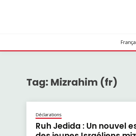
Skip
to
content
França
Tag:
Mizrahim (fr)
Déclarations
Ruh Jedida : Un nouvel es
des jeunes Israéliens m