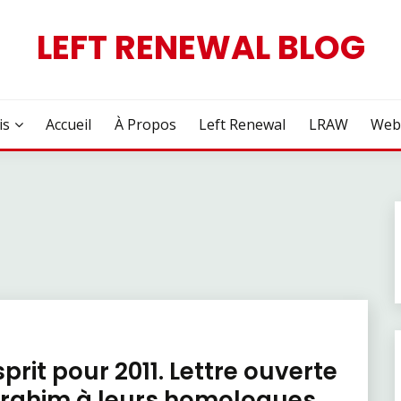
LEFT RENEWAL BLOG
is
Accueil
À Propos
Left Renewal
LRAW
Web
prit pour 2011. Lettre ouverte
izrahim à leurs homologues