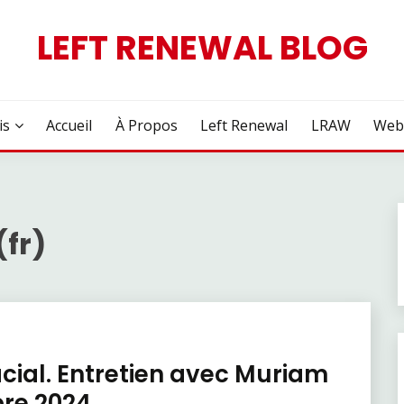
LEFT RENEWAL BLOG
is
Accueil
À Propos
Left Renewal
LRAW
Web
fr)
acial. Entretien avec Muriam
bre 2024