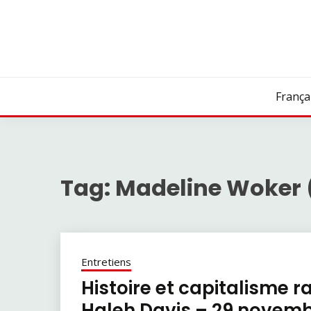
Skip
to
content
França
Tag:
Madeline Woker (
Entretiens
Histoire et capitalisme r
Haleh Davis – 29 novem