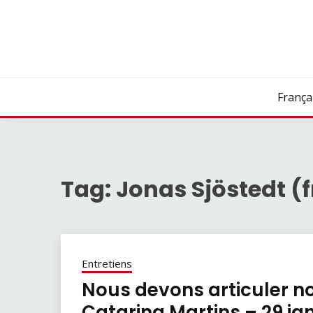
Skip
to
content
França
Tag:
Jonas Sjöstedt (f
Entretiens
Nous devons articuler no
Catarina Martins – 29 ja