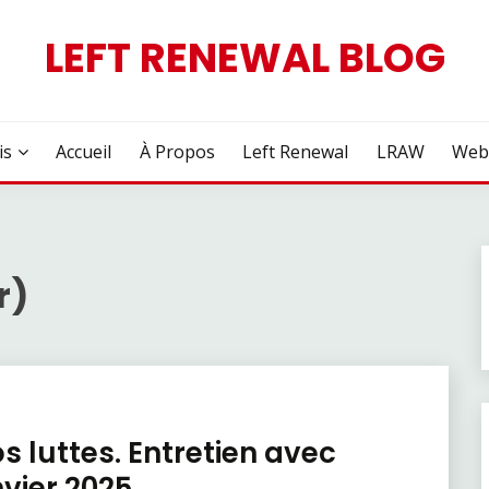
LEFT RENEWAL BLOG
is
Accueil
À Propos
Left Renewal
LRAW
Web
r)
s luttes. Entretien avec
nvier 2025