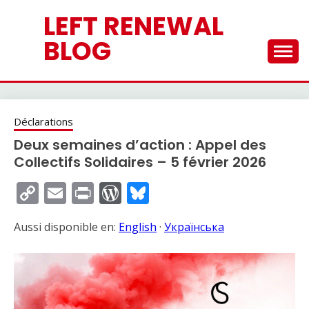
Skip
LEFT RENEWAL
to
content
BLOG
Déclarations
Deux semaines d’action : Appel des
Collectifs Solidaires – 5 février 2026
Copy
Email
Print
WordPress
Bluesky
Link
Aussi disponible en:
English
·
Українська