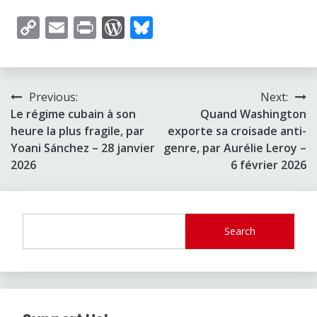
Copy
Email
Print
WordPress
Bluesky
Link
Post
Previous:
Next:
Le régime cubain à son
Quand Washington
navigation
heure la plus fragile, par
exporte sa croisade anti-
Yoani Sánchez – 28 janvier
genre, par Aurélie Leroy –
2026
6 février 2026
Search