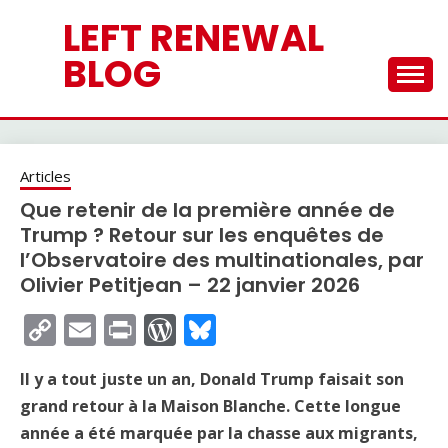
Skip
LEFT RENEWAL
to
content
BLOG
Articles
Que retenir de la première année de
Trump ? Retour sur les enquêtes de
l’Observatoire des multinationales, par
Olivier Petitjean – 22 janvier 2026
Copy
Email
Print
WordPress
Bluesky
Link
Il y a tout juste un an, Donald Trump faisait son
grand retour à la Maison Blanche. Cette longue
année a été marquée par la chasse aux migrants,