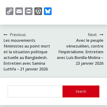
Copy
Email
Print
WordPress
Bluesky
Link
Post
Previous:
Next:
Les mouvements
Avec le peuple
navigation
féministes au point mort
vénezuélien, contre
et la situation politique
l’impérialisme. Entretien
actuelle au Bangladesh.
avec Luís Bonilla-Molina –
Entretien avec Samina
23 janvier 2026
Luthfa – 21 janvier 2026
Search