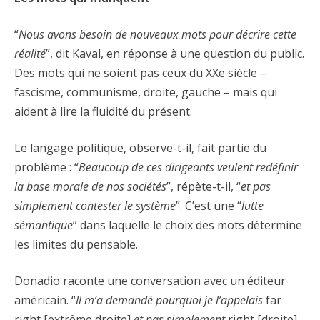
“
Nous avons besoin de nouveaux mots pour décrire cette
réalité
”, dit Kaval, en réponse à une question du public.
Des mots qui ne soient pas ceux du XXe siècle –
fascisme, communisme, droite, gauche – mais qui
aident à lire la fluidité du présent.
Le langage politique, observe-t-il, fait partie du
problème : “
Beaucoup de ces dirigeants veulent redéfinir
la base morale de nos sociétés
”, répète-t-il, “
et pas
simplement contester le système
”. C’est une “
lutte
sémantique
” dans laquelle le choix des mots détermine
les limites du pensable.
Donadio raconte une conversation avec un éditeur
américain. “
Il m’a demandé pourquoi je l’appelais
far
right [extrême droite]
et pas simplement
right [droite]
.