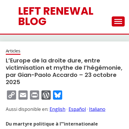
Skip
LEFT RENEWAL
to
content
BLOG
Articles
L’Europe de la droite dure, entre
victimisation et mythe de l’hégémonie,
par Gian-Paolo Accardo – 23 octobre
2025
Copy
Email
Print
WordPress
Bluesky
Link
Aussi disponible en:
English
·
Español
·
Italiano
Du martyre politique à l’“internationale