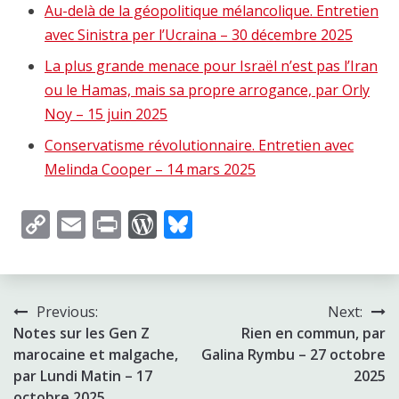
Au-delà de la géopolitique mélancolique. Entretien
avec Sinistra per l’Ucraina – 30 décembre 2025
La plus grande menace pour Israël n’est pas l’Iran
ou le Hamas, mais sa propre arrogance, par Orly
Noy – 15 juin 2025
Conservatisme révolutionnaire. Entretien avec
Melinda Cooper – 14 mars 2025
Copy
Email
Print
WordPress
Bluesky
Link
Post
Previous:
Next:
Notes sur les Gen Z
Rien en commun, par
navigation
marocaine et malgache,
Galina Rymbu – 27 octobre
par Lundi Matin – 17
2025
octobre 2025