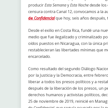
producir
Esta Semana
y
Esta Noche
desde los 
censura contra Canal 12, convocamos a la aud
de
Confidencial
que hoy, seis años después, 
Desde el exilio en Costa Rica, fundé una nue
medio que fue ilegalizado y criminalizado po
oídos puestos en Nicaragua, con la única pr
restablecieran las libertades mínimas que m
encarcelado.
Como resultado del segundo Diálogo Nacional
por la Justicia y la Democracia, entre febre
liberar a todos los presos políticos y a res
después de la liberación de los presos, un 
derechos humanos y activistas políticos, dec
25 de noviembre de 2019, reinicié en Managu
de
Confidencial
, que seguía ocupada por la p