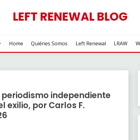
LEFT RENEWAL BLOG
Home
Quiénes Somos
Left Renewal
LRAW
W
l periodismo independiente
 exilio, por Carlos F.
26