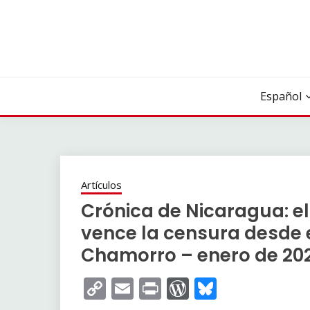
Saltar
al
contenido
Español
Artículos
Crónica de Nicaragua: e
vence la censura desde el
Chamorro – enero de 20
Copy
Email
Print
WordPress
Bluesky