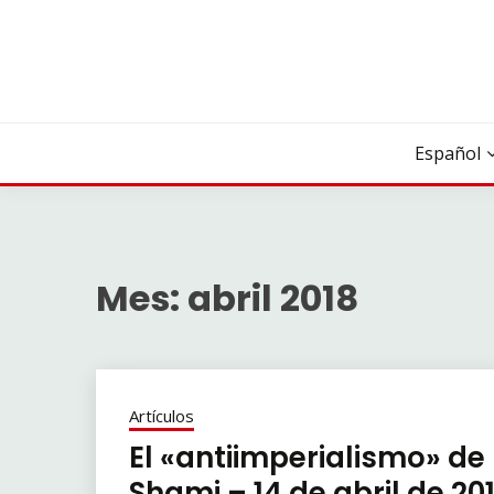
Saltar
al
contenido
Español
Mes:
abril 2018
Artículos
El «antiimperialismo» de l
Shami – 14 de abril de 20