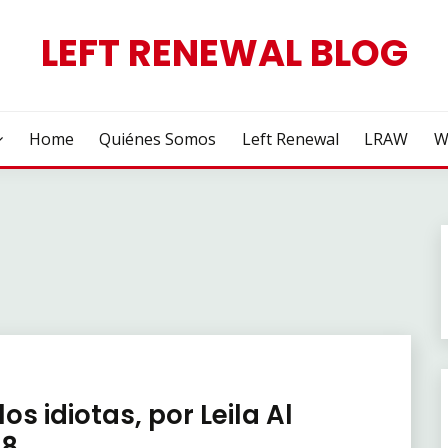
LEFT RENEWAL BLOG
Home
Quiénes Somos
Left Renewal
LRAW
W
os idiotas, por Leila Al
18