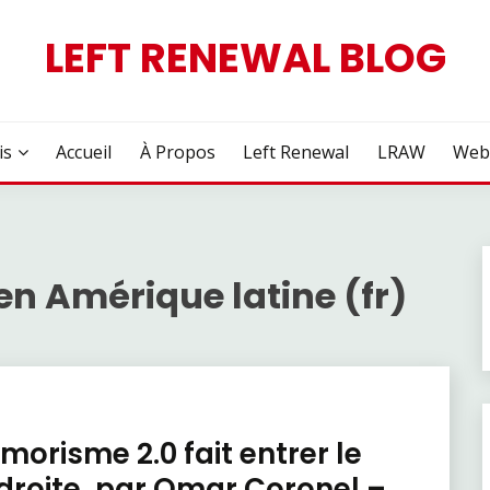
LEFT RENEWAL BLOG
is
Accueil
À Propos
Left Renewal
LRAW
Web
en Amérique latine (fr)
jimorisme 2.0 fait entrer le
 droite, par Omar Coronel –