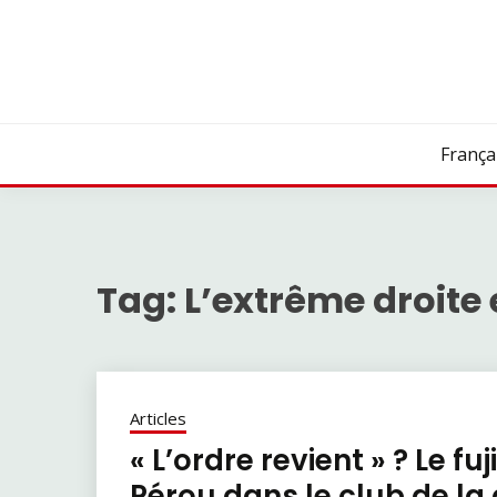
Skip
to
content
França
Tag:
L’extrême droite 
Articles
« L’ordre revient » ? Le fu
Pérou dans le club de la