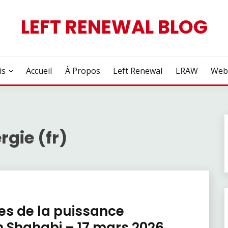
LEFT RENEWAL BLOG
is
Accueil
À Propos
Left Renewal
LRAW
Web
rgie (fr)
tes de la puissance
h Shahabi – 17 mars 2026