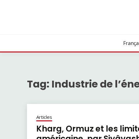
Skip
to
content
França
Tag:
Industrie de l’éne
Articles
Kharg, Ormuz et les limi
américaine, par Siyâvas