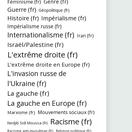
Genre (fr)
Féminisme (fr)
Guerre (fr)
Géopolitique (fr)
Histoire (fr)
Impérialisme (fr)
Impérialisme russe (fr)
Internationalisme (fr)
Iran (fr)
Israël/Palestine (fr)
L'extrême droite (fr)
L'extrême droite en Europe (fr)
L'invasion russe de
l'Ukraine (fr)
La gauche (fr)
La gauche en Europe (fr)
Mouvements sociaux (fr)
Marxisme (fr)
Racisme (fr)
Nedjib Sidi Moussa (fr)
Racisme anti-musulman (fr)
Religion politique (fr)