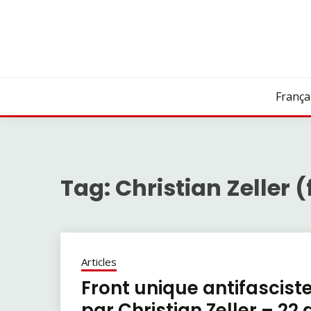
Skip
to
content
França
Tag:
Christian Zeller (
Articles
Front unique antifasciste
par Christian Zeller – 22 