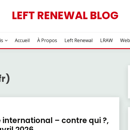
LEFT RENEWAL BLOG
is
Accueil
À Propos
Left Renewal
LRAW
Web
fr)
 international – contre qui ?,
avril 2026