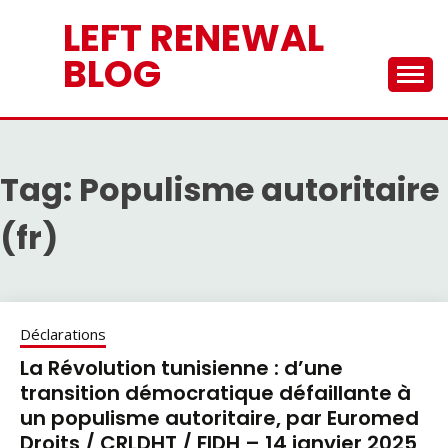
Skip
LEFT RENEWAL
to
content
BLOG
Tag:
Populisme autoritaire
(fr)
Déclarations
La Révolution tunisienne : d’une
transition démocratique défaillante à
un populisme autoritaire, par Euromed
Droits / CRLDHT / FIDH – 14 janvier 2025