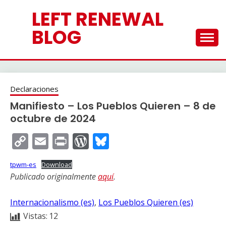
Saltar
LEFT RENEWAL
al
contenido
BLOG
Declaraciones
Manifiesto – Los Pueblos Quieren – 8 de
octubre de 2024
Copy
Email
Print
WordPress
Bluesky
Link
tpwm-es
Download
Publicado originalmente
aquí
.
Internacionalismo (es)
, 
Los Pueblos Quieren (es)
Vistas:
12