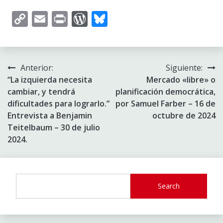
Copy
Email
Print
WordPress
Bluesky
Link
Navegación
Anterior:
Siguiente:
“La izquierda necesita
Mercado «libre» o
de
cambiar, y tendrá
planificación democrática,
entradas
dificultades para lograrlo.”
por Samuel Farber – 16 de
Entrevista a Benjamin
octubre de 2024
Teitelbaum – 30 de julio
2024.
Search