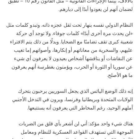
بالآلاف، بينما الإجراءات القانونية – مثل القانون رقم 10 – تُطبَّق
لضمان أنهم لن يعودوا أبدًا إلى ديارهم.
النظام الدولي نفسه ينهار تحت ثقل عجزه ذاته. وتبدو كلمات مثل
«لن يحدث مرة أخرى أبدًا» كلمات جوفاء. ولا توجد أي حركة
شعبية كبرى تقف تضامنًا مع الضحايا. وبدلًا من ذلك يتم الافتراء
عليهم، والسخرية من معاناتهم أو إنكارها، وأصواتهم إما تغيب
عن النقاشات أو يناقشها أشخاص بعيدون لا يعرفون أي شيء
عن سوريا أو الثورة أو الحرب، ويؤمنون بغطرسة أنهم يعرفون
ما هو الأصلح.
إنه ذلك الوضع اليائس الذي يجعل السوريين يرحبون بتحرك
الولايات المتحدة وبريطانيا وفرنسا، ويرون في التدخل الأجنبي
أملهم الوحيد، رغم المخاطر التي يعرفون أنه يستتبعها.
هناك شيء واحد مؤكد: أني لن أشعر بأي قلق من الضربات
الموجهة التي تستهدف القواعد العسكرية للنظام ومعامل