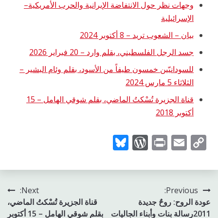
وجهات نظر حول الانتفاضة الإيرانية والحرب الأمريكية–
الإسرائيلية
بيان – الشعوب تريد – 8 أكتوبر 2024
جسد الرجل الفلسطيني، بقلم وارد – 20 فبراير 2026
للسودانيّين خمسون طيفاً من الأسود، بقلم وئام البشير –
الثلاثاء 5 مارس 2024
قناة الجزيرة تُسْكتُ الماضي، بقلم شوقي الهامل – 15
أكتوبر 2018
WordPress
Bluesky
Print
Email
Copy
Link
تصفّح
Next:
Previous:
عودة الروح: روحٌ جديدة
قناة الجزيرة تُسْكتُ الماضي،
المقالات
2011رسالة بنات وأبناء الجاليات
بقلم شوقي الهامل – 15 أكتوبر