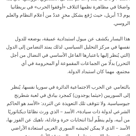
واضحًا في مظاهرة نظمها ائتلاف «أوقفوا الحرب» في بريطانيا
يوم 13 أبريل، حيث رُفع بشكل مخزٍ عددٌ من أعلام النظام والعلم
الروسي.
هذا اليسار يكشف عن ميول استبدادية عميقة، بوضعه للدول
نفسها في مركز التحليل السياسي. لذلك يمتد التضامن إلى الدول
(التي يُنظر إليها باعتبارها الفاعل الأساسي في النضال من أجل
التحرر) بدلًا من الجماعات المقموعة أو المحرومة في أي
مجتمع، مهما كان استبداد الدولة.
بالتعامي عن الحرب الاجتماعية الدائرة في سوريا نفسها، يُنظر
إلى السوريين (حيثما يوجدون) كمجرد بيادق في لعبة شطرنج
جيوسياسية. ولا تتوقف تلك التعويذة عن التردد: «الأسد هو الحاكم
الشرعي لدولة ذات سيادة»، الأسد – الذي ورث نظامًا ديكتاتوريًا
من أبيه، ولم ينظّم أبدَا انتخابات حرة وعادلة، ناهيك عن الفوز بها،
الأسد – الذي لا يمكن لجيشه السوري العربي استعادة الأراضي