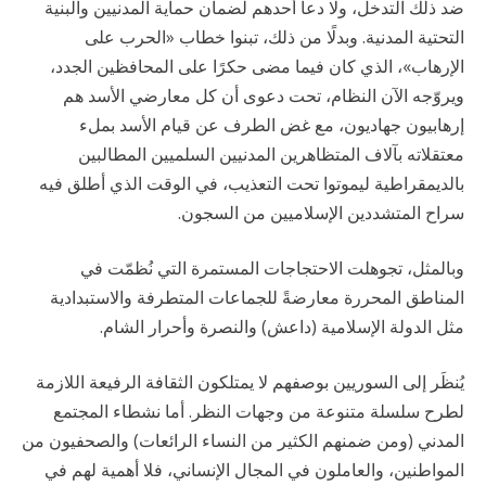
ضد ذلك التدخل، ولا دعا أحدهم لضمان حماية المدنيين والبنية
التحتية المدنية. وبدلًا من ذلك، تبنوا خطاب «الحرب على
الإرهاب»، الذي كان فيما مضى حكرًا على المحافظين الجدد،
ويروّجه الآن النظام، تحت دعوى أن كل معارضي الأسد هم
إرهابيون جهاديون، مع غض الطرف عن قيام الأسد بملء
معتقلاته بآلاف المتظاهرين المدنيين السلميين المطالبين
بالديمقراطية ليموتوا تحت التعذيب، في الوقت الذي أطلق فيه
سراح المتشددين الإسلاميين من السجون.
وبالمثل، تجوهلت الاحتجاجات المستمرة التي نُظمّت في
المناطق المحررة معارضةً للجماعات المتطرفة والاستبدادية
مثل الدولة الإسلامية (داعش) والنصرة وأحرار الشام.
يُنظَر إلى السوريين بوصفهم لا يمتلكون الثقافة الرفيعة اللازمة
لطرح سلسلة متنوعة من وجهات النظر. أما نشطاء المجتمع
المدني (ومن ضمنهم الكثير من النساء الرائعات) والصحفيون من
المواطنين، والعاملون في المجال الإنساني، فلا أهمية لهم في