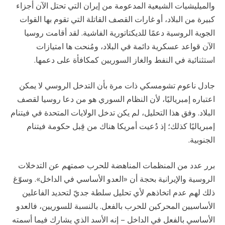
والميليشيات الشيعية المدعومة من إيران التي تحتل الآن أجزاء
كبيرة من البلاد، أو غارات القصف القاتلة التي تقوم بها القوات
الجوية الروسية دعمًا للديكتاتورية الفاشية. لقد أقامت روسيا
الآن قواعد عسكرية دائمة في البلاد، ومُنحت ها امتيازات
استثنائية في النفط والغاز السوريين كمكافأة على دعمها.
جادل ناعوم تشومسكي ذات مرة بأن التدخل الروسي لا يمكن
اعتباره إمبرياليًا، لأن النظام السوري هو من دعا روسيا لقصف
البلاد. وفق هذا التحليل، لم يكن تدخل الولايات المتحدة في فيتنام
إمبرياليًا كذلك؛ إذ دُعيت أمريكا هناك من قِبل حكومة فيتنام
الجنوبية.
برر عدد من المنظمات المناهضة للحرب صمتهم عن التدخلات
الروسية والإيرانية بحجة أن «العدو الأساسي في الداخل». وسوّغ
ذلك لهم عدم اتخاذهم لأي تحليل سلطة جديّ لتحديد الفاعلين
الأساسيين المحركين للحرب بالفعل. بالنسبة للسوريين، فالعدو
الأساسي بالفعل في الداخل – إنه الأسد الذي يشارك فيما أسمته