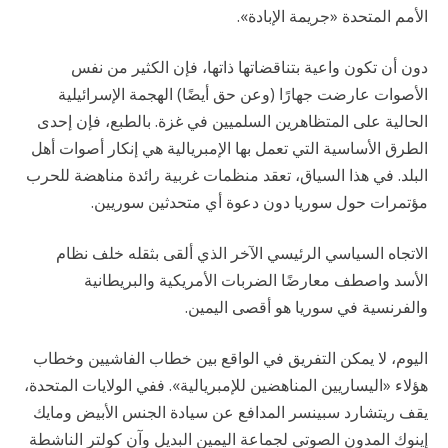
الأمم المتحدة «جريمة الإبادة».
دون أن تكون واعية بتناقضاتها ذاتها، فإن الكثير من نفس
الأصوات عارضت جهارًا (وعن حق أيضًا) الهجمة الإسرائيلية
الحالية على المتظاهرين السلميين في غزة. بالطبع، فإن إحدى
الطرق الأساسية التي تعمل بها الإمبريالية هي إنكار أصوات أهل
البلد. في هذا السياق، تعقد منظمات غربية رائدة مناهضة للحرب
مؤتمرات حول سوريا دون دعوة أي متحدثين سوريين.
الاتجاه السياسي الرئيسي الآخر الذي ألقى بثقله خلف نظام
الأسد واصطف معارضًا الضربات الأمريكية والبريطانية
والفرنسية في سوريا هو أقصى اليمين.
اليوم، لا يمكن التفريق في الواقع بين خطاب الفاشيين وخطاب
هؤلاء «اليساريين المناهضين للإمبريالية». ففي الولايات المتحدة،
يقف ريتشارد سبينسر المدافع عن سيادة الجنس الأبيض ومايك
إينوك المدون الصوتي لجماعة اليمين البديل وآن كولتر الناشطة