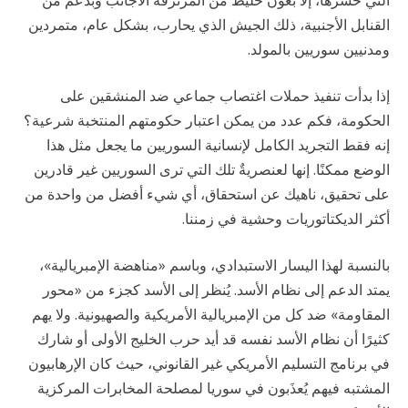
التي خسرها، إلا بعون خليط من المرتزقة الأجانب وبدعم من
القنابل الأجنبية، ذلك الجيش الذي يحارب، بشكل عام، متمردين
ومدنيين سوريين بالمولد.
إذا بدأت تنفيذ حملات اغتصاب جماعي ضد المنشقين على
الحكومة، فكم عدد من يمكن اعتبار حكومتهم المنتخبة شرعية؟
إنه فقط التجريد الكامل لإنسانية السوريين ما يجعل مثل هذا
الوضع ممكنًا. إنها لعنصريةٌ تلك التي ترى السوريين غير قادرين
على تحقيق، ناهيك عن استحقاق، أي شيء أفضل من واحدة من
أكثر الديكتاتوريات وحشية في زمننا.
بالنسبة لهذا اليسار الاستبدادي، وباسم «مناهضة الإمبريالية»،
يمتد الدعم إلى نظام الأسد. يُنظر إلى الأسد كجزء من «محور
المقاومة» ضد كل من الإمبريالية الأمريكية والصهيونية. ولا يهم
كثيرًا أن نظام الأسد نفسه قد أيد حرب الخليج الأولى أو شارك
في برنامج التسليم الأمريكي غير القانوني، حيث كان الإرهابيون
المشتبه فيهم يُعذَبون في سوريا لمصلحة المخابرات المركزية