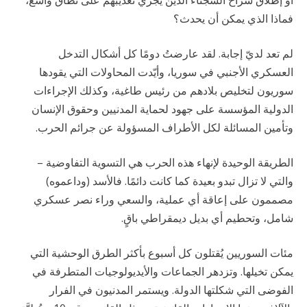
أو إطلاق سراح السجناء الذين يجري تعذيبهم على نطاق واسع،
فماذا الذي يمكن أن يحدث؟
لم تعد لديّ إجابة. لقد عارضتُ دومًا كل أشكال التدخل
العسكري الأجنبي في سوريا، وأيّدت المحاولات التي يقودها
سوريون لتخليص بلادهم من رئيس طاغية، وكذلك الإجراءات
الدولية المؤسسة على جهود لحماية المدنيين وحقوق الإنسان
وتأمين المسائلة لكل الأطراف المسؤولة عن جرائم الحرب.
الطريقة الوحيدة لإنهاء هذه الحرب هي التسوية التفاوضية –
والتي لا تزال تبدو بعيدة كما كانت دائمًا. فالأسد (وداعموه)
مصممون على إعاقة أي عملية، والسعي وراء نصر عسكري
شامل، وتحطيم أي بديل ديمقراطي باقٍ.
مئات السوريين يُقتلون كل أسبوع بأكثر الطرق الوحشية التي
يمكن تخيلها. وتزدهر الجماعات والأيديولوجيات المتطرفة في
الفوضى التي شكلتها الدولة. ويستمر المدنيون في الفرار