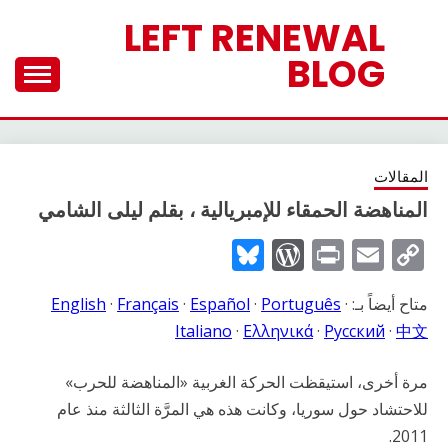
Ski
LEFT RENEWAL
t
BLOG
conten
المقالات
المناهضة الحمقاء للإمبريالية ، بقلم ليلى الشامي
WordPress
Bluesky
Print
Email
Copy
Link
متاح أيضاً بـ:
·
Português
·
Español
·
Français
·
English
Italiano
·
Ελληνικά
·
Русский
·
中文
مرة أخرى، استيقظت الحركة الغربية «المناهضة للحرب»
للاحتشاد حول سوريا، وكانت هذه هي المرَّة الثالثة منذ عام
2011.