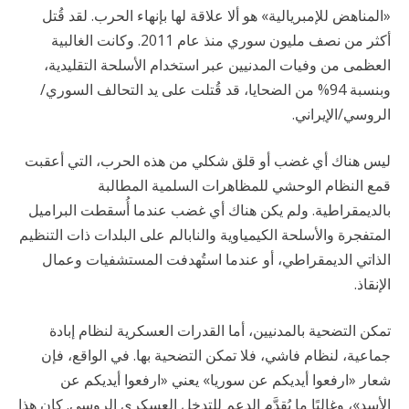
«المناهض للإمبريالية» هو ألا علاقة لها بإنهاء الحرب. لقد قُتل
أكثر من نصف مليون سوري منذ عام 2011. وكانت الغالبية
العظمى من وفيات المدنيين عبر استخدام الأسلحة التقليدية،
وبنسبة 94% من الضحايا، قد قُتلت على يد التحالف السوري/
الروسي/الإيراني.
ليس هناك أي غضب أو قلق شكلي من هذه الحرب، التي أعقبت
قمع النظام الوحشي للمظاهرات السلمية المطالبة
بالديمقراطية. ولم يكن هناك أي غضب عندما أُسقطت البراميل
المتفجرة والأسلحة الكيمياوية والنابالم على البلدات ذات التنظيم
الذاتي الديمقراطي، أو عندما استُهدفت المستشفيات وعمال
الإنقاذ.
تمكن التضحية بالمدنيين، أما القدرات العسكرية لنظام إبادة
جماعية، لنظام فاشي، فلا تمكن التضحية بها. في الواقع، فإن
شعار «ارفعوا أيديكم عن سوريا» يعني «ارفعوا أيديكم عن
الأسد»، وغالبًا ما يُقدَّم الدعم للتدخل العسكري الروسي. كان هذا