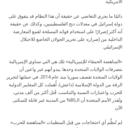
الأمريكية.
دائمًا ما يجري التغاضي عن حقيقة أن هذا النظام قد يتفوق على
دولة إسرائيل في معدلات ذبح الفلسطينيين، وكذلك عن حقيقة
أنه أكثر إصرارًا على استخدام قواته المسلحة لقمع المعارضة
الداخلية من إصراره على تحرير الجولان الخاضع للاحتلال
الإسرائيلي.
«المناهضة الحمقاء للإمبريالية» تلك هي التي تساوي الإمبريالية
بتصرفات الولايات المتحدة وحدها. يبدو أنهم غير واعين أن
الولايات المتحدة تقصف سوريا منذ عام 2014. في حملتها لتحرير
الرقة من الدولة الإسلامية (داعش)، أُهملت كل المعايير الدولية
للحرب واعتبارات النسبة والتناسب. قُتل أكثر من ألف مدني،
وتُقدر الأمم المتحدة أن الـ80% من المدينة غير قابلة للسكنى
الآن.
لم تُنظَّم أي احتجاجات من قِبل المنظمات «المناهضة للحرب»