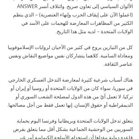
الألوان السياسي إلى تعاون صريح. وائتلاف أنسر ANSWER
(اعملوا الآن على إيقاف الحرب وإنهاء العنصرية) – الذي ينظم
الكثير من المظاهرات المعارضة للهجمات على الأسد في
الولايات المتحدة – لديه مثل هذا التاريخ.
كل من التيارين يروج في كثير من الأحيان لروايات الإسلاموفوبيا
ومعاداة السامية. كلاهما يتشاركان نفس مواضيع النقاش ونفس
عناصر الثقافة.
هناك أسباب شرعية كثيرة لمعارضة التدخل العسكري الخارجي
في سوريا، سواء كان من الولايات المتحدة أو روسيا أو إيران أو
تركيا. لا تعمل أيّ من هذه الدول لمصلحة الشعب السوري أو
الديمقراطية أو حقوق الإنسان. إنها تعمل فقط من أجل مصالحها.
يتعلق تدخل الولايات المتحدة وبريطانيا وفرنسا اليوم بحماية
السوريين من الوحشية الجماعية بشكل أقل مما يتعلق بفرض
قاعدة دولية مؤداها أن استخدام الأسلحة الكيماوية أمر غير