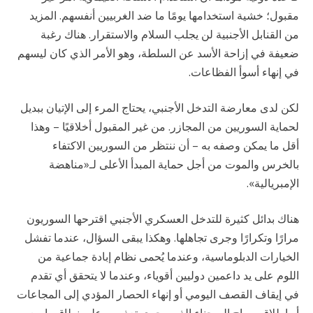
مقبول؛ خشية استخدامها يومًا ما ضد الغربيين أنفسهم. المزيد
من القنابل الأجنبية لن يجلب السلام والاستقرار. هناك رغبة
ضعيفة في إزاحة الأسد عن السلطة، وهو الأمر الذي كان ليسهم
في إنهاء أسوأ الفظاعات.
لكن لدى معارضة التدخل الأجنبي، يحتاج المرء إلى الإتيان ببديل
لحماية السوريين من المجازر. من غير المقبول أخلاقيًا – وهذا
أقل ما يمكن وصفه به – أن ننتظر من السوريين الاكتفاء
بالخرس والموت من أجل حماية المبدأ الأعلى لـ«مناهضة
الإمبريالية».
هناك بدائل كثيرة للتدخل العسكري الأجنبي اقترحها السوريون
مرارًا وتكرارًا وجرى تجاهلها. وهكذا يبقى السؤال، عندما تفشل
الخيارات الدبلوماسية، وعندما يُحمى نظام إبادة جماعية من
اللوم على يد داعمين دوليين أقوياء، وعندما لا يتحقق أي تقدم
في إيقاف القصف اليومي أو إنهاء الحصار المؤدي إلى المجاعات