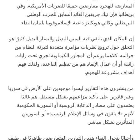
المعارضة للهجرة معارضين جميعًا للضربات الأمريكية. وفي
بريطانيا فإن نيك جريفين القائد السابق للحزب الوطني
البريطاني وكاتي هوبكينز داعية الإسلاموفوبيا يلبيان النداء.
إن المكان الذي يلتقي فيه اليمين البديل واليسار البديل كثيرًا هو
التحلق حول ترويج نظريات مؤامرة متعددة لتبرئة النظام من
جرائمه. كلاهما يزعم أن المجازر الكيماوية تجري تحت رايات
زائفة أو أن عمال الإنقاذ هم من تنظيم القاعدة، ولذلك فهم
أهداف مشروعة للهجوم.
من ينشرون هذه التقارير ليسوا موجودين على الأرض في سوريا
وغير قادرين على تأكيد مزاعمهم بشكل مستقل. هم غالبًا
يعتمدون على مصادر الدعاية الروسية أو السورية الحكومية
لأنهم «لا يثقون في وسائل الإعلام الرئيسية» أو السوريين
المتأثرين بشكل مباشر.
وأحيانًا يتحول التقاء هذين التيارين المتعارضين ظاهريًا في طيف