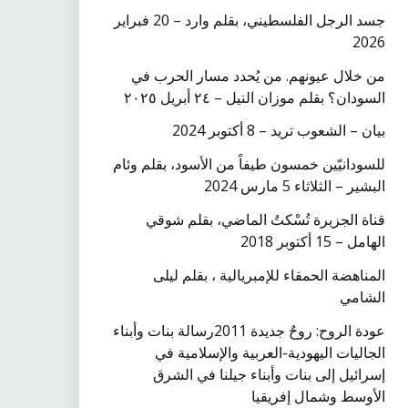
جسد الرجل الفلسطيني، بقلم وارد – 20 فبراير
2026
من خلال عيونهم. من يُحدد مسار الحرب في
السودان؟ بقلم موزان النيل – ٢٤ أبريل ٢٠٢٥
بيان – الشعوب تريد – 8 أكتوبر 2024
للسودانيّين خمسون طيفاً من الأسود، بقلم وئام
البشير – الثلاثاء 5 مارس 2024
قناة الجزيرة تُسْكتُ الماضي، بقلم شوقي
الهامل – 15 أكتوبر 2018
المناهضة الحمقاء للإمبريالية ، بقلم ليلى
الشامي
عودة الروح: روحٌ جديدة 2011رسالة بنات وأبناء
الجاليات اليهودية-العربية والإسلامية في
إسرائيل إلى بنات وأبناء جيلنا في الشرق
الأوسط وشمال إفريقيا