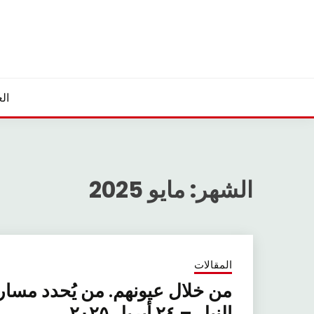
Ski
t
conten
الع
الشهر:
مايو 2025
المقالات
من خلال عيونهم. من يُحدد مسار
النيل – ٢٤ أبريل ٢٠٢٥