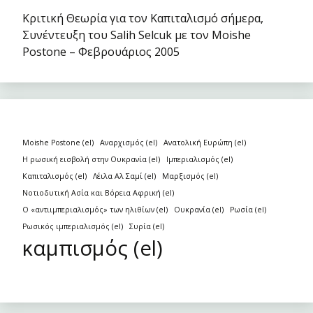
Κριτική Θεωρία για τον Καπιταλισμό σήμερα,
Συνέντευξη του Salih Selcuk με τον Moishe
Postone – Φεβρουάριος 2005
Moishe Postone (el)
Αναρχισμός (el)
Ανατολική Ευρώπη (el)
Η ρωσική εισβολή στην Ουκρανία (el)
Ιμπεριαλισμός (el)
Καπιταλισμός (el)
Λέιλα Αλ Σαμί (el)
Μαρξισμός (el)
Νοτιοδυτική Ασία και Βόρεια Αφρική (el)
Ο «αντιιμπεριαλισμός» των ηλιθίων (el)
Ουκρανία (el)
Ρωσία (el)
Ρωσικός ιμπεριαλισμός (el)
Συρία (el)
καμπισμός (el)