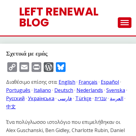
Skip
LEFT RENEWAL
to
content
BLOG
Σχετικά με εμάς
Copy
Email
Print
WordPress
Bluesky
Link
Διαθέσιμο επίσης στα:
English
·
Français
·
Español
·
Português
·
Italiano
·
Deutsch
·
Nederlands
·
Svenska
·
Русский
·
Українська
·
فارسی
·
Türkçe
·
עברית
·
العربية
·
中文
Ένα πολύγλωσσο ιστολόγιο που επιμελήθηκαν οι
Alex Guschanski, Ben Gidley, Charlotte Rubin, Daniel