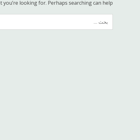
t you’re looking for. Perhaps searching can help.
البحث
عن: