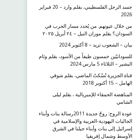
جسد الرجل الفلسطيني، بقلم وارد – 20 فبراير
2026
من خلال عيونهم. من يُحدد مسار الحرب في
السودان؟ بقلم موزان النيل – ٢٤ أبريل ٢٠٢٥
بيان – الشعوب تريد – 8 أكتوبر 2024
للسودانيّين خمسون طيفاً من الأسود، بقلم وئام
البشير – الثلاثاء 5 مارس 2024
قناة الجزيرة تُسْكتُ الماضي، بقلم شوقي
الهامل – 15 أكتوبر 2018
المناهضة الحمقاء للإمبريالية ، بقلم ليلى
الشامي
عودة الروح: روحٌ جديدة 2011رسالة بنات وأبناء
الجاليات اليهودية-العربية والإسلامية في
إسرائيل إلى بنات وأبناء جيلنا في الشرق
الأوسط وشمال إفريقيا